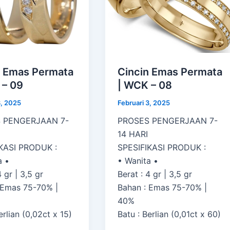
n Emas Permata
Cincin Emas Permata
 – 09
| WCK – 08
3, 2025
Februari 3, 2025
 PENGERJAAN 7-
PROSES PENGERJAAN 7-
14 HARI
KASI PRODUK :
SPESIFIKASI PRODUK :
a •
• Wanita •
4 gr | 3,5 gr
Berat : 4 gr | 3,5 gr
 Emas 75-70% |
Bahan : Emas 75-70% |
40%
erlian (0,02ct x 15)
Batu : Berlian (0,01ct x 60)