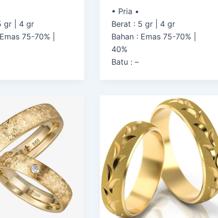
• Pria •
5 gr | 4 gr
Berat : 5 gr | 4 gr
 Emas 75-70% |
Bahan : Emas 75-70% |
40%
Batu : –