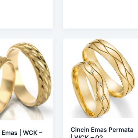
Cincin Emas Permata
n Emas | WCK –
| WCK – 02