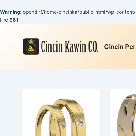
Lewati
ke
Warning
: opendir(/home/cincinka/public_html/wp-content/m
konten
line
981
Post
pagination
Cincin Per