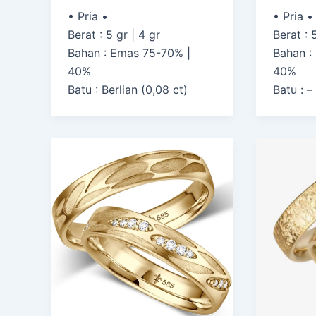
• Pria •
• Pria •
Berat : 5 gr | 4 gr
Berat : 
Bahan : Emas 75-70% |
Bahan :
40%
40%
Batu : Berlian (0,08 ct)
Batu : –