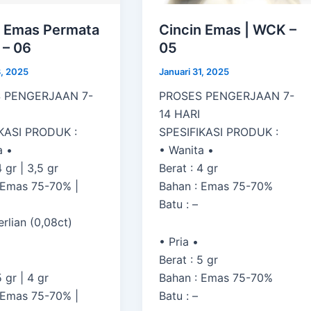
n Emas Permata
Cincin Emas | WCK –
 – 06
05
3, 2025
Januari 31, 2025
 PENGERJAAN 7-
PROSES PENGERJAAN 7-
14 HARI
KASI PRODUK :
SPESIFIKASI PRODUK :
a •
• Wanita •
4 gr | 3,5 gr
Berat : 4 gr
 Emas 75-70% |
Bahan : Emas 75-70%
Batu : –
erlian (0,08ct)
• Pria •
Berat : 5 gr
5 gr | 4 gr
Bahan : Emas 75-70%
 Emas 75-70% |
Batu : –