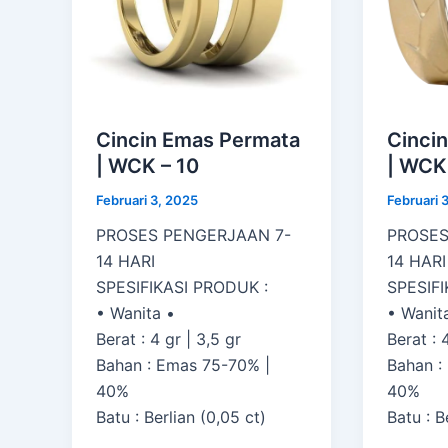
Cincin Emas Permata
Cinci
| WCK – 10
| WCK
Februari 3, 2025
Februari 
PROSES PENGERJAAN 7-
PROSES
14 HARI
14 HARI
SPESIFIKASI PRODUK :
SPESIFI
• Wanita •
• Wanit
Berat : 4 gr | 3,5 gr
Berat : 
Bahan : Emas 75-70% |
Bahan :
40%
40%
Batu : Berlian (0,05 ct)
Batu : B