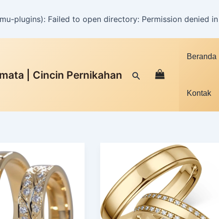
u-plugins): Failed to open directory: Permission denied i
Facebook
Instagram
YouTube
WhatsApp
Google
TikTok
Beranda
mata | Cincin Pernikahan
Cari
Kontak