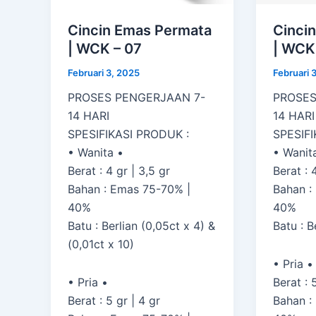
Cincin Emas Permata
Cinci
| WCK – 07
| WCK
Februari 3, 2025
Februari 
PROSES PENGERJAAN 7-
PROSES
14 HARI
14 HARI
SPESIFIKASI PRODUK :
SPESIFI
• Wanita •
• Wanit
Berat : 4 gr | 3,5 gr
Berat : 
Bahan : Emas 75-70% |
Bahan :
40%
40%
Batu : Berlian (0,05ct x 4) &
Batu : B
(0,01ct x 10)
• Pria •
• Pria •
Berat : 
Berat : 5 gr | 4 gr
Bahan :