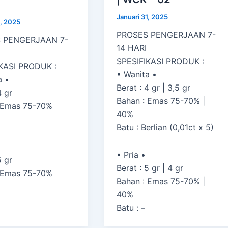
Januari 31, 2025
1, 2025
PROSES PENGERJAAN 7-
 PENGERJAAN 7-
14 HARI
SPESIFIKASI PRODUK :
KASI PRODUK :
• Wanita •
a •
Berat : 4 gr | 3,5 gr
4 gr
Bahan : Emas 75-70% |
 Emas 75-70%
40%
Batu : Berlian (0,01ct x 5)
• Pria •
5 gr
Berat : 5 gr | 4 gr
 Emas 75-70%
Bahan : Emas 75-70% |
40%
Batu : –