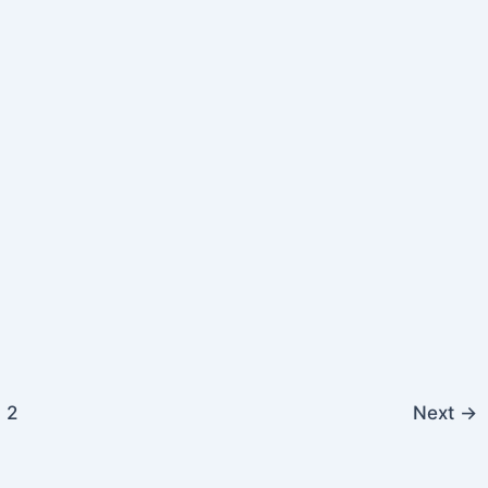
2
Next
→