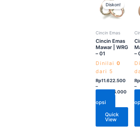
Diskon!
ini
memiliki
beberapa
varian.
Cincin Emas
Ci
Pilihan
Cincin Emas
Ci
ini
Mawar | WRG
M
– 01
– 
dapat
diambil
Dinilai
0
D
di
dari 5
d
halaman
Rp
11.622.500
Rp
–
–
produk
Rp
12.275.000
Rp
Pilih
opsi
op
Quick
View