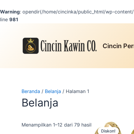
Lewati
ke
Warning
: opendir(/home/cincinka/public_html/wp-content/m
konten
line
981
Cincin Per
Beranda
/
Belanja
/ Halaman 1
Belanja
Produk
Menampilkan 1–12 dari 79 hasil
Diskon!
ini