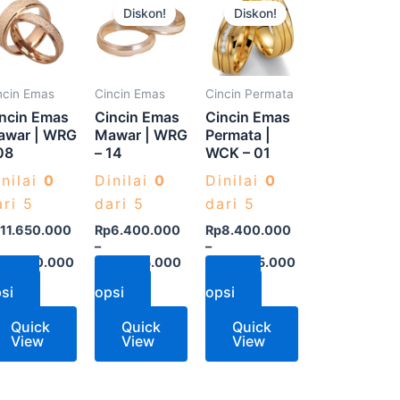
Diskon!
Diskon!
ini
ini
ini
memiliki
memiliki
memiliki
beberapa
beberapa
beberapa
varian.
varian.
varian.
ncin Emas
Cincin Emas
Cincin Permata
Pilihan
Pilihan
Pilihan
ncin Emas
Cincin Emas
Cincin Emas
ini
ini
ini
awar | WRG
Mawar | WRG
Permata |
08
– 14
WCK – 01
dapat
dapat
dapat
diambil
diambil
diambil
inilai
0
Dinilai
0
Dinilai
0
di
di
di
ari 5
dari 5
dari 5
halaman
halaman
halaman
11.650.000
Rp
6.400.000
Rp
8.400.000
–
–
produk
produk
produk
12.300.000
Rp
12.145.000
Rp
14.075.000
Pilih
Pilih
Pilih
si
opsi
opsi
Quick
Quick
Quick
View
View
View