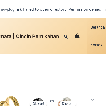
u-plugins): Failed to open directory: Permission denied i
Facebook
Instagram
YouTube
WhatsApp
Google
TikTok
Beranda
mata | Cincin Pernikahan
Cari
Kontak
Produk
Produk
Produk
Diskon!
Diskon!
ini
ini
ini