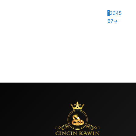
1
2
3
4
5
6
7
→