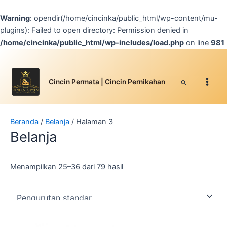
Lewati
ke
Warning
: opendir(/home/cincinka/public_html/wp-content/mu-
konten
plugins): Failed to open directory: Permission denied in
/home/cincinka/public_html/wp-includes/load.php
on line
981
Facebook
Instagram
YouTube
WhatsApp
Google
TikTok
Main
Men
Cari
Cincin Permata | Cincin Pernikahan
Beranda
/
Belanja
/ Halaman 3
Belanja
Menampilkan 25–36 dari 79 hasil
Produk
Produk