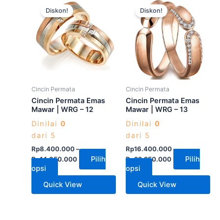
Produk
Produk
Diskon!
Diskon!
ini
ini
memiliki
memiliki
beberapa
beberapa
varian.
varian.
Pilihan
Pilihan
ini
ini
dapat
dapat
Cincin Permata
Cincin Permata
diambil
diambil
Cincin Permata Emas
Cincin Permata Emas
di
di
Mawar | WRG – 12
Mawar | WRG – 13
halaman
halaman
Dinilai
0
Dinilai
0
produk
produk
dari 5
dari 5
Rp
8.400.000
–
Rp
16.400.000
–
Pilih
Pilih
Rp
14.350.000
Rp
22.250.000
opsi
opsi
Quick View
Quick View