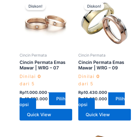
Produk
Produk
Diskon!
Diskon!
ini
ini
memiliki
memiliki
beberapa
beberapa
varian.
varian.
Pilihan
Pilihan
ini
ini
dapat
dapat
Cincin Permata
Cincin Permata
diambil
diambil
Cincin Permata Emas
Cincin Permata Emas
di
di
Mawar | WRG – 07
Mawar | WRG – 09
halaman
halaman
Dinilai
0
Dinilai
0
produk
produk
dari 5
dari 5
Rp
11.000.000
–
Rp
10.430.000
–
Pilih
Pilih
Rp
16.550.000
Rp
16.000.000
opsi
opsi
Quick View
Quick View