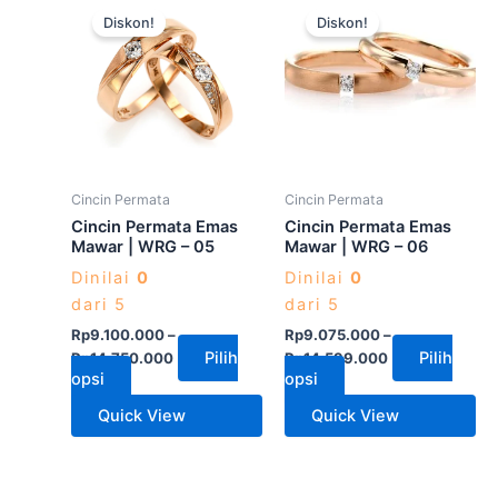
Diskon!
Diskon!
ini
ini
memiliki
memiliki
beberapa
beberapa
varian.
varian.
Pilihan
Pilihan
ini
ini
dapat
dapat
Cincin Permata
Cincin Permata
diambil
diambil
Cincin Permata Emas
Cincin Permata Emas
di
di
Mawar | WRG – 05
Mawar | WRG – 06
halaman
halaman
Dinilai
0
Dinilai
0
produk
produk
dari 5
dari 5
Rp
9.100.000
–
Rp
9.075.000
–
Pilih
Pilih
Rp
14.750.000
Rp
14.599.000
opsi
opsi
Quick View
Quick View