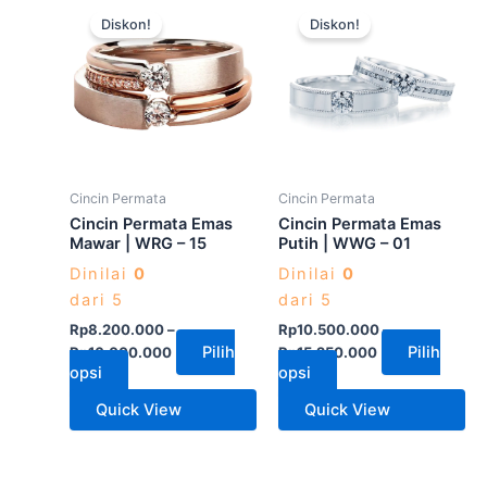
Produk
Produk
Diskon!
Diskon!
ini
ini
memiliki
memiliki
beberapa
beberapa
varian.
varian.
Pilihan
Pilihan
ini
ini
dapat
dapat
Cincin Permata
Cincin Permata
diambil
diambil
Cincin Permata Emas
Cincin Permata Emas
di
di
Mawar | WRG – 15
Putih | WWG – 01
halaman
halaman
Dinilai
0
Dinilai
0
produk
produk
dari 5
dari 5
Rp
8.200.000
–
Rp
10.500.000
–
Pilih
Pilih
Rp
16.000.000
Rp
15.250.000
opsi
opsi
Quick View
Quick View