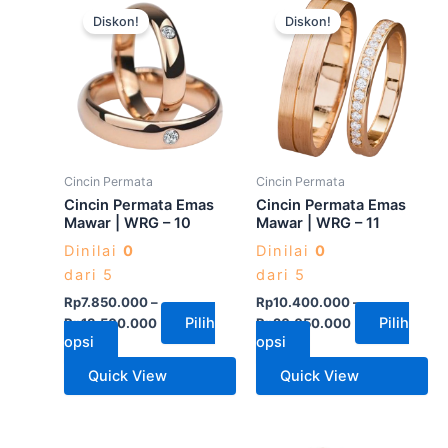
Produk
Produk
Diskon!
Diskon!
ini
ini
memiliki
memiliki
beberapa
beberapa
varian.
varian.
Pilihan
Pilihan
ini
ini
dapat
dapat
Cincin Permata
Cincin Permata
diambil
diambil
Cincin Permata Emas
Cincin Permata Emas
di
di
Mawar | WRG – 10
Mawar | WRG – 11
halaman
halaman
Dinilai
0
Dinilai
0
produk
produk
dari 5
dari 5
Rp
7.850.000
–
Rp
10.400.000
–
Pilih
Pilih
Rp
13.500.000
Rp
20.050.000
opsi
opsi
Quick View
Quick View