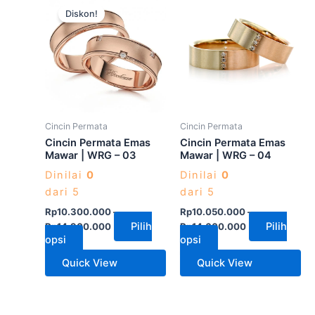
Diskon!
ini
ini
memiliki
memiliki
beberapa
beberapa
varian.
varian.
Pilihan
Pilihan
ini
ini
dapat
dapat
Cincin Permata
Cincin Permata
diambil
diambil
Cincin Permata Emas
Cincin Permata Emas
di
di
Mawar | WRG – 03
Mawar | WRG – 04
halaman
halaman
Dinilai
0
Dinilai
0
produk
produk
dari 5
dari 5
Rp
10.300.000
–
Rp
10.050.000
–
Pilih
Pilih
Rp
14.900.000
Rp
14.600.000
opsi
opsi
Quick View
Quick View
Produk
Produk