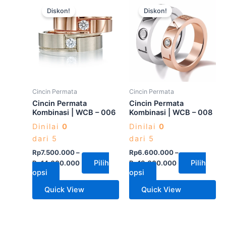
Produk
Produk
Diskon!
Diskon!
ini
ini
memiliki
memiliki
beberapa
beberapa
varian.
varian.
Pilihan
Pilihan
ini
ini
dapat
dapat
Cincin Permata
Cincin Permata
diambil
diambil
Cincin Permata
Cincin Permata
di
di
Kombinasi | WCB – 006
Kombinasi | WCB – 008
halaman
halaman
Dinilai
0
Dinilai
0
produk
produk
dari 5
dari 5
Rp
7.500.000
–
Rp
6.600.000
–
Pilih
Pilih
Rp
14.000.000
Rp
13.000.000
opsi
opsi
Quick View
Quick View