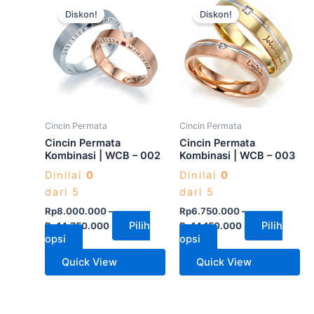
Diskon!
Diskon!
ini
ini
memiliki
memiliki
beberapa
beberapa
varian.
varian.
Pilihan
Pilihan
ini
ini
dapat
dapat
Cincin Permata
Cincin Permata
diambil
diambil
Cincin Permata
Cincin Permata
di
di
Kombinasi | WCB – 002
Kombinasi | WCB – 003
halaman
halaman
Dinilai
0
Dinilai
0
produk
produk
dari 5
dari 5
Rp
8.000.000
–
Rp
6.750.000
–
Pilih
Pilih
Rp
14.750.000
Rp
14.150.000
opsi
opsi
Quick View
Quick View