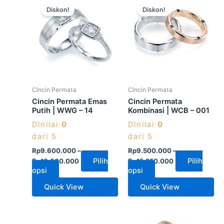
Diskon!
Diskon!
ini
ini
memiliki
memiliki
beberapa
beberapa
varian.
varian.
Pilihan
Pilihan
ini
ini
dapat
dapat
Cincin Permata
Cincin Permata
diambil
diambil
Cincin Permata Emas
Cincin Permata
di
di
Putih | WWG – 14
Kombinasi | WCB – 001
halaman
halaman
Dinilai
0
Dinilai
0
produk
produk
dari 5
dari 5
Rp
9.600.000
–
Rp
9.500.000
–
Pilih
Pilih
Rp
18.000.000
Rp
15.250.000
opsi
opsi
Quick View
Quick View
Produk
Produk