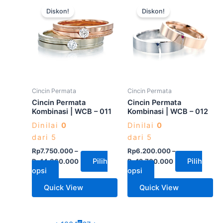
Produk
Produk
Diskon!
Diskon!
ini
ini
memiliki
memiliki
beberapa
beberapa
varian.
varian.
Pilihan
Pilihan
ini
ini
dapat
dapat
Cincin Permata
Cincin Permata
diambil
diambil
Cincin Permata
Cincin Permata
di
di
Kombinasi | WCB – 011
Kombinasi | WCB – 012
halaman
halaman
Dinilai
0
Dinilai
0
produk
produk
dari 5
dari 5
Rp
7.750.000
–
Rp
6.200.000
–
Pilih
Pilih
Rp
14.360.000
Rp
12.700.000
opsi
opsi
Quick View
Quick View