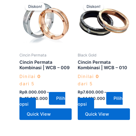
Produk
Produk
Diskon!
Diskon!
ini
ini
memiliki
memiliki
beberapa
beberapa
varian.
varian.
Pilihan
Pilihan
ini
ini
dapat
dapat
Cincin Permata
Black Gold
diambil
diambil
Cincin Permata
Cincin Permata
di
di
Kombinasi | WCB – 009
Kombinasi | WCB – 010
halaman
halaman
Dinilai
0
Dinilai
0
produk
produk
dari 5
dari 5
Rp
9.000.000
–
Rp
7.600.000
–
Pilih
Pilih
Rp
15.600.000
Rp
14.100.000
opsi
opsi
Quick View
Quick View