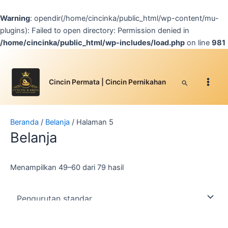
Lewati
ke
Warning
: opendir(/home/cincinka/public_html/wp-content/mu-
konten
plugins): Failed to open directory: Permission denied in
/home/cincinka/public_html/wp-includes/load.php
on line
981
Facebook
Instagram
YouTube
WhatsApp
Google
TikTok
Main
Men
Cari
Cincin Permata | Cincin Pernikahan
Beranda
/
Belanja
/ Halaman 5
Belanja
Menampilkan 49–60 dari 79 hasil
Produk
Produk