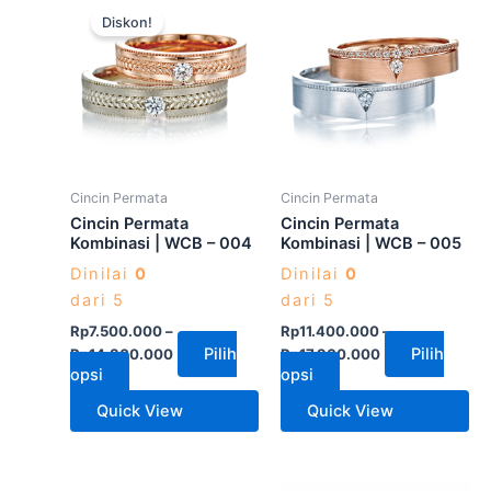
Produk
Produk
Diskon!
ini
ini
memiliki
memiliki
beberapa
beberapa
varian.
varian.
Pilihan
Pilihan
ini
ini
dapat
dapat
Cincin Permata
Cincin Permata
diambil
diambil
Cincin Permata
Cincin Permata
di
di
Kombinasi | WCB – 004
Kombinasi | WCB – 005
halaman
halaman
Dinilai
0
Dinilai
0
produk
produk
dari 5
dari 5
Rp
7.500.000
–
Rp
11.400.000
–
Pilih
Pilih
Rp
14.300.000
Rp
17.900.000
opsi
opsi
Quick View
Quick View