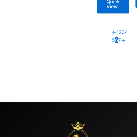
Quick
View
←
1
2
3
4
5
6
7
→