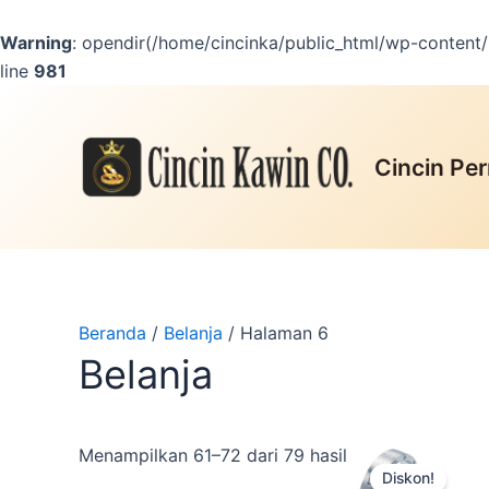
Lewati
ke
Warning
: opendir(/home/cincinka/public_html/wp-content/m
konten
line
981
Cincin Per
Beranda
/
Belanja
/ Halaman 6
Belanja
Produk
Menampilkan 61–72 dari 79 hasil
Diskon!
ini