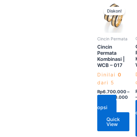
Produk
Diskon!
ini
memiliki
beberap
varian.
Cincin Permata
Pilihan
Cincin
ini
Permata
Kombinasi |
dapat
WCB – 017
diambil
Dinilai
0
di
dari 5
halaman
produk
Rp
6.700.000
–
Rp
13.250.000
Pilih
opsi
Quick
View