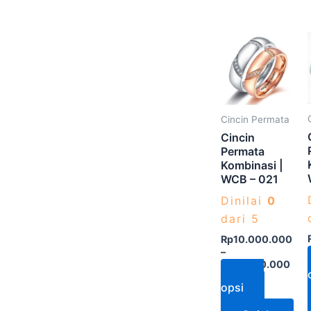
Produk
ini
memiliki
beberap
varian.
Cincin Permata
Pilihan
Cincin
ini
Permata
Kombinasi |
dapat
WCB – 021
diambil
Dinilai
0
di
dari 5
halaman
produk
Rp
10.000.000
–
Rp
17.000.000
Pilih
opsi