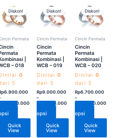
Produk
Produk
Produk
Diskon!
Diskon!
Diskon!
ini
ini
ini
memiliki
memiliki
memiliki
a
beberapa
beberapa
beberapa
varian.
varian.
varian.
Cincin Permata
Cincin Permata
Cincin Permata
Pilihan
Pilihan
Pilihan
Cincin
Cincin
Cincin
ini
ini
ini
Permata
Permata
Permata
Kombinasi |
Kombinasi |
Kombinasi |
dapat
dapat
dapat
WCB – 018
WCB – 019
WCB – 020
diambil
diambil
diambil
Dinilai
0
Dinilai
0
Dinilai
0
di
di
di
dari 5
dari 5
dari 5
halaman
halaman
halaman
produk
produk
produk
Rp
6.900.000
Rp
9.000.000
Rp
6.700.000
–
–
–
Rp
13.500.000
Rp
15.100.000
Rp
13.400.000
Pilih
Pilih
Pilih
opsi
opsi
opsi
Quick
Quick
Quick
View
View
View