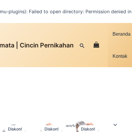
u-plugins): Failed to open directory: Permission denied i
Facebook
Instagram
YouTube
WhatsApp
Google
TikTok
Beranda
mata | Cincin Pernikahan
Cari
Kontak
Produk
Produk
Produk
Diskon!
Diskon!
Diskon!
ini
ini
ini