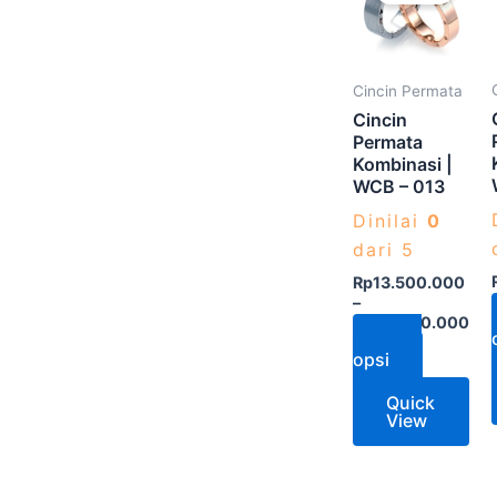
memiliki
beberap
varian.
Cincin Permata
Pilihan
Cincin
ini
Permata
Kombinasi |
dapat
WCB – 013
diambil
Dinilai
0
di
dari 5
halaman
produk
Rp
13.500.000
–
Rp
20.000.000
Pilih
opsi
Quick
View