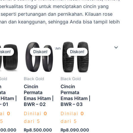
rkualitas tinggi untuk menciptakan cincin yang
seperti pertunangan dan pernikahan. Kilauan rose
n dan keanggunan, sehingga Anda bisa tampil lebih
Produk
Produk
Produk
iskon!
Diskon!
Diskon!
ini
ini
ini
memiliki
memiliki
memiliki
beberapa
beberapa
beberapa
varian.
varian.
varian.
Gold
Black Gold
Black Gold
Pilihan
Pilihan
Pilihan
n
Cincin
Cincin
ini
ini
ini
ata
Permata
Permata
Hitam |
Emas Hitam |
Emas Hitam |
dapat
dapat
dapat
– 01
BWR – 02
BWR – 03
diambil
diambil
diambil
lai
0
Dinilai
0
Dinilai
0
di
di
di
 5
dari 5
dari 5
halaman
halaman
halaman
produk
produk
produk
600.000
Rp
8.500.000
Rp
8.090.000