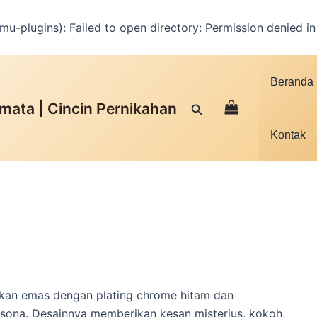
u-plugins): Failed to open directory: Permission denied i
Facebook
Instagram
YouTube
WhatsApp
Google
TikTok
Beranda
mata | Cincin Pernikahan
Cari
Kontak
kan emas dengan plating chrome hitam dan
ona. Desainnya memberikan kesan misterius, kokoh,