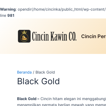
Lewati
ke
Warning
: opendir(/home/cincinka/public_html/wp-content/m
konten
line
981
Cincin Per
Beranda
/ Black Gold
Black Gold
Black Gold –
Cincin hitam elegan ini menggabung
menampilkan permata berlian mewah yang memes