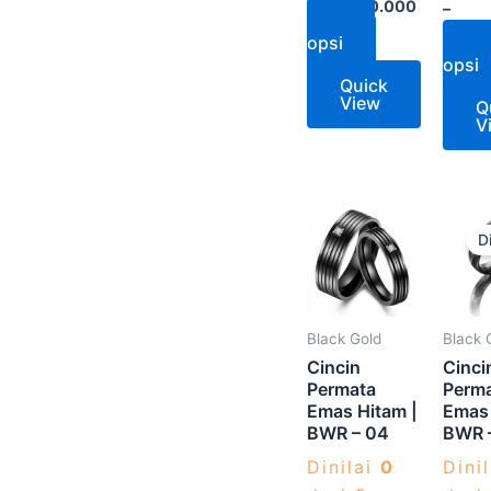
Rp
12.750.000
–
Pilih
Rp
17.
opsi
Pi
opsi
Quick
View
Q
V
Produk
D
ini
memiliki
beberapa
varian.
Black Gold
Black 
Pilihan
Cincin
Cinci
ini
Permata
Perm
Emas Hitam |
Emas 
dapat
BWR – 04
BWR 
diambil
Dinilai
0
Dini
di