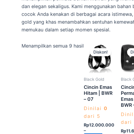
dan elegan sekaligus. Kami menggunakan bahan be
cocok Anda kenakan di berbagai acara istimewa, 
gold yang khas menambahkan sentuhan kemewaha
memukau dalam setiap momen spesial.
Produk
Menampilkan semua 9 hasil
Diskon!
D
ini
memiliki
beberapa
varian.
Black Gold
Black 
Pilihan
Cincin Emas
Cinci
ini
Hitam | BWR
Perm
– 07
Emas 
dapat
BWR 
diambil
Dinilai
0
Dini
di
dari 5
dari
halaman
Rp
12.000.000
–
produk
Rp
11.