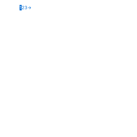
1
2
3
→