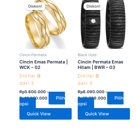
Produk
Produk
Diskon!
Diskon!
ini
ini
memiliki
memiliki
beberapa
beberapa
varian.
varian.
Pilihan
Pilihan
ini
ini
dapat
dapat
Cincin Permata
Black Gold
diambil
diambil
Cincin Emas Permata |
Cincin Permata Emas
di
di
WCK – 02
Hitam | BWR – 03
halaman
halaman
Dinilai
0
Dinilai
0
produk
produk
dari 5
dari 5
Rp
5.800.000
–
Rp
8.090.000
–
Pilih
Pilih
Rp
12.950.000
Rp
13.599.000
opsi
opsi
Quick View
Quick View