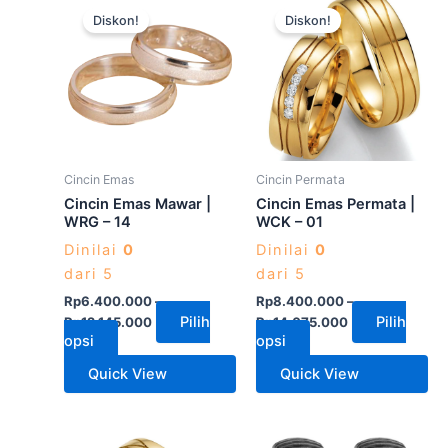
Diskon!
Diskon!
ini
ini
memiliki
memiliki
beberapa
beberapa
varian.
varian.
Pilihan
Pilihan
ini
ini
dapat
dapat
Cincin Emas
Cincin Permata
diambil
diambil
Cincin Emas Mawar |
Cincin Emas Permata |
di
di
WRG – 14
WCK – 01
halaman
halaman
Dinilai
0
Dinilai
0
produk
produk
dari 5
dari 5
Rp
6.400.000
–
Rp
8.400.000
–
Pilih
Pilih
Rp
12.145.000
Rp
14.075.000
opsi
opsi
Quick View
Quick View