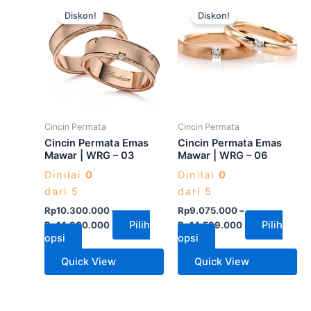
Produk
Produk
Diskon!
Diskon!
ini
ini
memiliki
memiliki
beberapa
beberapa
varian.
varian.
Pilihan
Pilihan
ini
ini
dapat
dapat
Cincin Permata
Cincin Permata
diambil
diambil
Cincin Permata Emas
Cincin Permata Emas
di
di
Mawar | WRG – 03
Mawar | WRG – 06
halaman
halaman
Dinilai
0
Dinilai
0
produk
produk
dari 5
dari 5
Rp
10.300.000
–
Rp
9.075.000
–
Pilih
Pilih
Rp
14.900.000
Rp
14.599.000
opsi
opsi
Quick View
Quick View