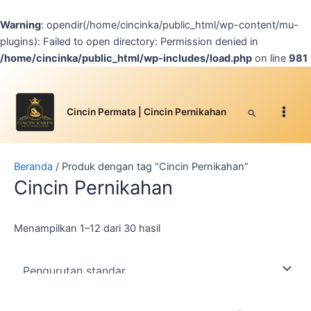
Lewati
ke
Warning
: opendir(/home/cincinka/public_html/wp-content/mu-
konten
plugins): Failed to open directory: Permission denied in
/home/cincinka/public_html/wp-includes/load.php
on line
981
Facebook
Instagram
YouTube
WhatsApp
Google
TikTok
Main
Men
Cari
Cincin Permata | Cincin Pernikahan
Beranda
/ Produk dengan tag “Cincin Pernikahan”
Cincin Pernikahan
Menampilkan 1–12 dari 30 hasil
Produk
Produk