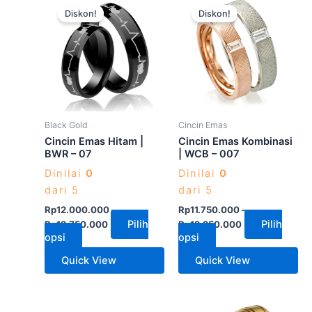
Diskon!
Diskon!
ini
ini
memiliki
memiliki
beberapa
beberapa
varian.
varian.
Pilihan
Pilihan
ini
ini
dapat
dapat
Black Gold
Cincin Emas
diambil
diambil
Cincin Emas Hitam |
Cincin Emas Kombinasi
di
di
BWR – 07
| WCB – 007
halaman
halaman
Dinilai
0
Dinilai
0
produk
produk
dari 5
dari 5
Rp
12.000.000
–
Rp
11.750.000
–
Pilih
Pilih
Rp
12.750.000
Rp
12.250.000
opsi
opsi
Quick View
Quick View
Produk
Produk