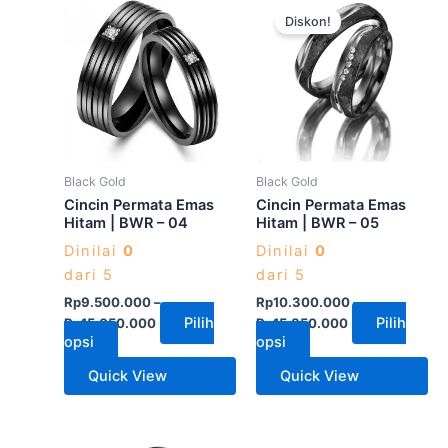
Produk
Produk
Diskon!
ini
ini
memiliki
memiliki
beberapa
beberapa
varian.
varian.
Pilihan
Pilihan
ini
ini
dapat
dapat
Black Gold
Black Gold
diambil
diambil
Cincin Permata Emas
Cincin Permata Emas
di
di
Hitam | BWR – 04
Hitam | BWR – 05
halaman
halaman
Dinilai
0
Dinilai
0
produk
produk
dari 5
dari 5
Rp
9.500.000
–
Rp
10.300.000
–
Pilih
Pilih
Rp
15.050.000
Rp
15.850.000
opsi
opsi
Quick View
Quick View