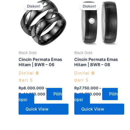
Produk
Produk
Diskon!
Diskon!
ini
ini
memiliki
memiliki
beberapa
beberapa
varian.
varian.
Pilihan
Pilihan
ini
ini
dapat
dapat
Black Gold
Black Gold
diambil
diambil
Cincin Permata Emas
Cincin Permata Emas
di
di
Hitam | BWR – 06
Hitam | BWR – 08
halaman
halaman
Dinilai
0
Dinilai
0
produk
produk
dari 5
dari 5
Rp
8.000.000
–
Rp
7.750.000
–
Pilih
Pilih
Rp
14.250.000
Rp
13.750.000
opsi
opsi
Quick View
Quick View