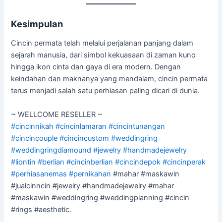
Kesimpulan
Cincin permata telah melalui perjalanan panjang dalam
sejarah manusia, dari simbol kekuasaan di zaman kuno
hingga ikon cinta dan gaya di era modern. Dengan
keindahan dan maknanya yang mendalam, cincin permata
terus menjadi salah satu perhiasan paling dicari di dunia.
~ WELLCOME RESELLER ~
#cincinnikah
#cincinlamaran
#cincintunangan
#cincincouple
#cincincustom
#weddingring
#weddingringdiamound
#jewelry
#handmadejewelry
#liontin
#berlian
#cincinberlian
#cincindepok
#cincinperak
#perhiasanemas
#pernikahan
#mahar #maskawin
#jualcinncin #jewelry #handmadejewelry #mahar
#maskawin #weddingring #weddingplanning #cincin
#rings #aesthetic.