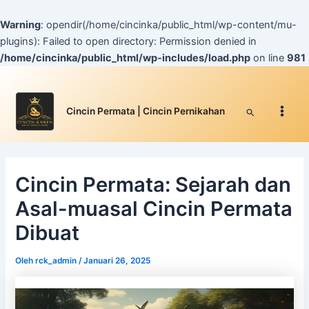
Lewati
ke
Warning
: opendir(/home/cincinka/public_html/wp-content/mu-
konten
plugins): Failed to open directory: Permission denied in
/home/cincinka/public_html/wp-includes/load.php
on line
981
Facebook
Instagram
YouTube
WhatsApp
Google
TikTok
Post
Main
navigation
Men
Cari
Cincin Permata | Cincin Pernikahan
Cincin Permata: Sejarah dan
Asal-muasal Cincin Permata
Dibuat
Oleh
rck_admin
/
Januari 26, 2025