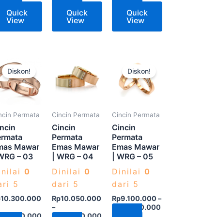
Quick
Quick
Quick
View
View
View
Produk
Produk
Produk
Diskon!
Diskon!
ini
ini
ini
memiliki
memiliki
memiliki
beberapa
beberapa
beberapa
varian.
varian.
varian.
ncin Permata
Cincin Permata
Cincin Permata
Pilihan
Pilihan
Pilihan
ncin
Cincin
Cincin
ini
ini
ini
ermata
Permata
Permata
mas Mawar
Emas Mawar
Emas Mawar
dapat
dapat
dapat
WRG – 03
| WRG – 04
| WRG – 05
diambil
diambil
diambil
inilai
0
Dinilai
0
Dinilai
0
di
di
di
ari 5
dari 5
dari 5
halaman
halaman
halaman
produk
produk
produk
p
10.300.000
Rp
10.050.000
Rp
9.100.000
–
–
Rp
14.750.000
Pilih
p
14.900.000
Rp
14.600.000