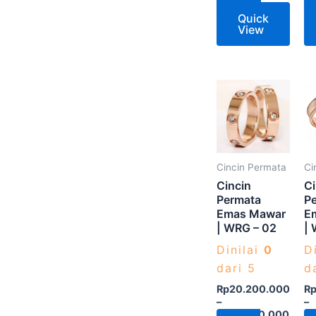
Quick
View
Produk
ini
memiliki
beberapa
varian.
Cincin Permata
Ci
Pilihan
Cincin
Ci
ini
Permata
P
Emas Mawar
E
dapat
| WRG – 02
| 
diambil
Dinilai
0
D
di
dari 5
d
halaman
produk
Rp
20.200.000
R
–
–
Rp
24.750.000
R