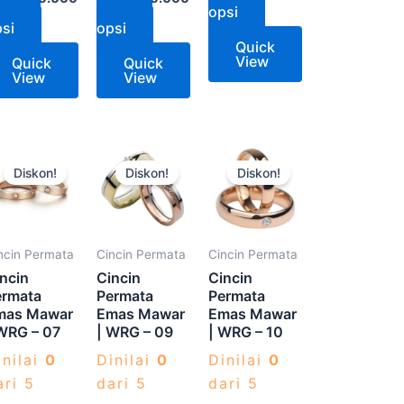
opsi
Pilih
Pilih
si
opsi
Quick
View
Quick
Quick
View
View
Produk
Produk
Produk
Diskon!
Diskon!
Diskon!
ini
ini
ini
memiliki
memiliki
memiliki
beberapa
beberapa
beberapa
varian.
varian.
varian.
ncin Permata
Cincin Permata
Cincin Permata
Pilihan
Pilihan
Pilihan
ncin
Cincin
Cincin
ini
ini
ini
ermata
Permata
Permata
mas Mawar
Emas Mawar
Emas Mawar
dapat
dapat
dapat
WRG – 07
| WRG – 09
| WRG – 10
diambil
diambil
diambil
inilai
0
Dinilai
0
Dinilai
0
di
di
di
ari 5
dari 5
dari 5
halaman
halaman
halaman