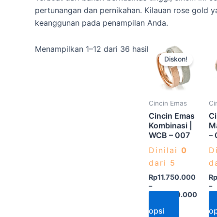
pertunangan dan pernikahan. Kilauan rose gol
keanggunan pada penampilan Anda.
Produk
Menampilkan 1–12 dari 36 hasil
Diskon!
ini
memiliki
beberapa
varian.
Cincin Emas
Ci
Pilihan
Cincin Emas
C
ini
Kombinasi |
M
WCB – 007
– 
dapat
diambil
Dinilai
0
D
di
dari 5
d
halaman
Rp
11.750.000
R
–
–
produk
Rp
12.250.000
R
Pilih
opsi
op