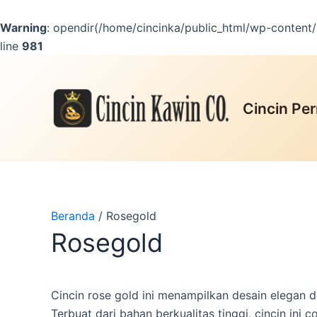
Lewati
ke
Warning
: opendir(/home/cincinka/public_html/wp-content/m
konten
line
981
Cincin Per
Beranda
/ Rosegold
Rosegold
Cincin rose gold ini menampilkan desain elega
Terbuat dari bahan berkualitas tinggi, cincin ini