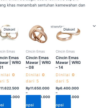
d yang khas menambah sentuhan kemewahan dan
Produk
Produk
Produk
Diskon!
Diskon!
ini
ini
ini
memiliki
memiliki
memiliki
beberapa
beberapa
beberapa
varian.
varian.
varian.
ncin Emas
Cincin Emas
Cincin Emas
Pilihan
Pilihan
Pilihan
incin Emas
Cincin Emas
Cincin Emas
ini
ini
ini
awar | WRG
Mawar | WRG
Mawar | WRG
01
– 08
– 14
dapat
dapat
dapat
diambil
diambil
diambil
inilai
0
Dinilai
0
Dinilai
0
di
di
di
ari 5
dari 5
dari 5
halaman
halaman
halaman
p
11.622.500
Rp
11.650.000
Rp
6.400.000
–
–
produk
produk
produk
p
12.275.000
Rp
12.300.000
Rp
12.145.000
Pilih
Pilih
Pilih
si
opsi
opsi