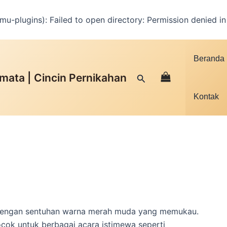
u-plugins): Failed to open directory: Permission denied i
Facebook
Instagram
YouTube
WhatsApp
Google
TikTok
Beranda
mata | Cincin Pernikahan
Cari
Kontak
n dengan sentuhan warna merah muda yang memukau.
 cocok untuk berbagai acara istimewa seperti