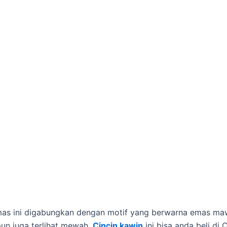
emas ini digabungkan dengan motif yang berwarna emas ma
mun juga terlihat mewah.
Cincin kawin
ini bisa anda beli di