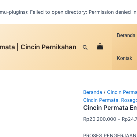
u-plugins): Failed to open directory: Permission denied i
Facebook
Instagram
YouTube
WhatsApp
Google
TikTok
Kuantitas
Cincin
Beranda
Permata
Emas
mata | Cincin Pernikahan
Cari
Mawar
|
Kontak
WRG
-
02
Beranda
/
Cincin Perm
Cincin Permata
,
Roseg
Cincin Permata E
Rp
20.200.000
–
Rp
24.
PROSES PENGERJAAN 