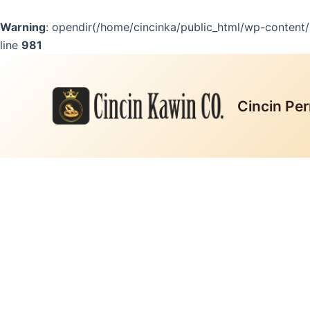
Lewati
ke
Warning
: opendir(/home/cincinka/public_html/wp-content/m
konten
line
981
Cincin Per