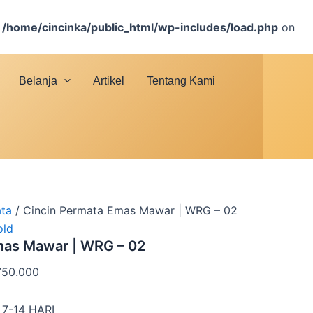
n
/home/cincinka/public_html/wp-includes/load.php
on
Belanja
Artikel
Tentang Kami
ata
/ Cincin Permata Emas Mawar | WRG – 02
old
mas Mawar | WRG – 02
750.000
7-14 HARI