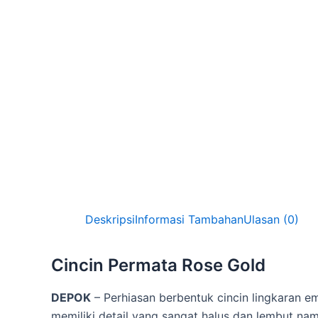
Deskripsi
Informasi Tambahan
Ulasan (0)
Cincin Permata Rose Gold
DEPOK
– Perhiasan berbentuk cincin lingkaran 
memiliki detail yang sangat halus dan lembut na