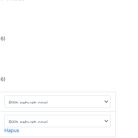
 6)
 6)
Hapus