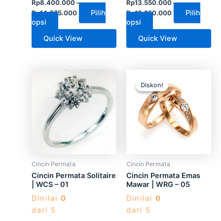
Rp
8.400.000
–
Rp
13.550.000
–
Pilih
Pilih
Rp
14.075.000
Rp
18.250.000
opsi
opsi
Quick View
Quick View
Produk
Produk
Diskon!
Diskon!
ini
ini
memiliki
memiliki
beberapa
beberapa
varian.
varian.
Pilihan
Pilihan
ini
ini
dapat
dapat
Cincin Permata
Cincin Permata
diambil
diambil
Cincin Permata Solitaire
Cincin Permata Emas
di
di
| WCS – 01
Mawar | WRG – 05
halaman
halaman
Dinilai
0
Dinilai
0
produk
produk
dari 5
dari 5