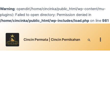
Lewati
ke
Warning
: opendir(/home/cincinka/public_html/wp-content/mu-
konten
plugins): Failed to open directory: Permission denied in
/home/cincinka/public_html/wp-includes/load.php
on line
981
Facebook
Instagram
YouTube
WhatsApp
Google
TikTok
Kuantitas
Main
Cincin
Permata
Men
Cari
Cincin Permata | Cincin Pernikahan
Emas
Putih
|
WWG
-
03