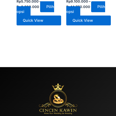
Rp
5.750.000
–
Rp
9.100.000
–
Pilih
Pilih
Rp
6.200.000
Rp
14.750.000
opsi
opsi
Quick View
Quick View