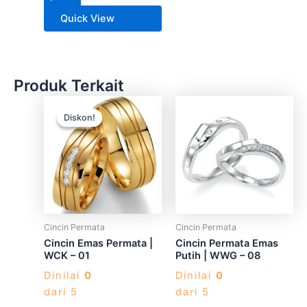
Quick View
Produk Terkait
Produk
Produk
Diskon!
Diskon!
ini
ini
memiliki
memiliki
beberapa
beberapa
varian.
varian.
Pilihan
Pilihan
ini
ini
dapat
dapat
Cincin Permata
Cincin Permata
diambil
diambil
Cincin Emas Permata |
Cincin Permata Emas
di
di
WCK – 01
Putih | WWG – 08
halaman
halaman
Dinilai
0
Dinilai
0
produk
produk
dari 5
dari 5