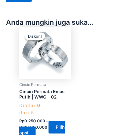
Anda mungkin juga suka…
Produk
Diskon!
Diskon!
ini
memiliki
beberapa
varian.
Pilihan
ini
dapat
Cincin Permata
diambil
Cincin Permata Emas
di
Putih | WWG – 02
halaman
Dinilai
0
produk
dari 5
Rp
9.250.000
–
Pilih
Rp
13.850.000
opsi