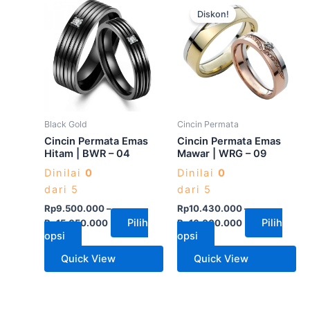
Diskon!
ini
ini
memiliki
memiliki
beberapa
beberapa
varian.
varian.
Pilihan
Pilihan
ini
ini
dapat
dapat
Black Gold
Cincin Permata
diambil
diambil
Cincin Permata Emas
Cincin Permata Emas
di
di
Hitam | BWR – 04
Mawar | WRG – 09
halaman
halaman
Dinilai
0
Dinilai
0
produk
produk
dari 5
dari 5
Rp
9.500.000
–
Rp
10.430.000
–
Pilih
Pilih
Rp
15.050.000
Rp
16.000.000
opsi
opsi
Quick View
Quick View