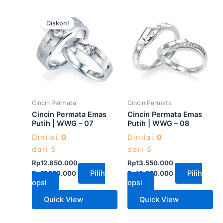
Produk
Produk
Diskon!
ini
ini
memiliki
memiliki
beberapa
beberapa
varian.
varian.
Pilihan
Pilihan
ini
ini
dapat
dapat
Cincin Permata
Cincin Permata
diambil
diambil
Cincin Permata Emas
Cincin Permata Emas
di
di
Putih | WWG – 07
Putih | WWG – 08
halaman
halaman
Dinilai
0
Dinilai
0
produk
produk
dari 5
dari 5
Rp
12.850.000
–
Rp
13.550.000
–
Pilih
Pilih
Rp
17.250.000
Rp
18.250.000
opsi
opsi
Quick View
Quick View