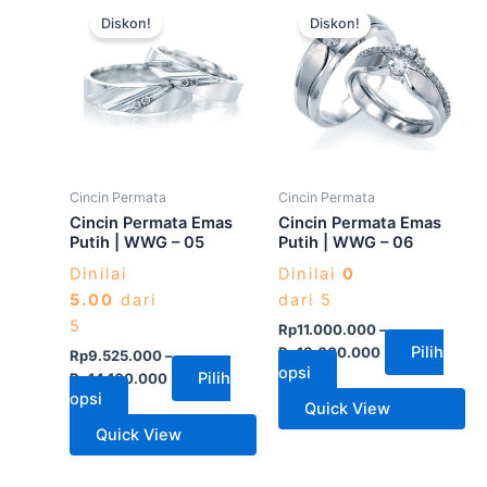
Produk
Produk
Diskon!
Diskon!
ini
ini
memiliki
memiliki
beberapa
beberapa
varian.
varian.
Pilihan
Pilihan
ini
ini
dapat
dapat
Cincin Permata
Cincin Permata
diambil
diambil
Cincin Permata Emas
Cincin Permata Emas
di
di
Putih | WWG – 05
Putih | WWG – 06
halaman
halaman
Dinilai
Dinilai
0
produk
produk
5.00
dari
dari 5
5
Rp
11.000.000
–
Pilih
Rp
13.600.000
Rp
9.525.000
–
opsi
Pilih
Rp
14.100.000
opsi
Quick View
Quick View