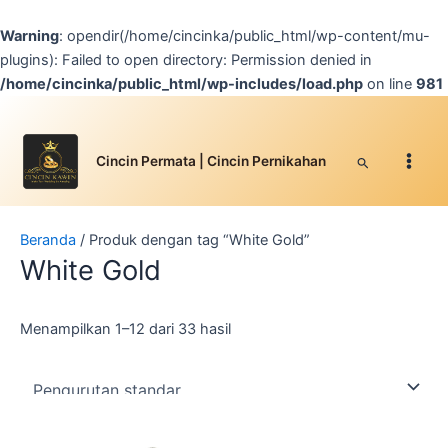
Lewati
ke
Warning
: opendir(/home/cincinka/public_html/wp-content/mu-
konten
plugins): Failed to open directory: Permission denied in
/home/cincinka/public_html/wp-includes/load.php
on line
981
Facebook
Instagram
YouTube
WhatsApp
Google
TikTok
Main
Men
Cari
Cincin Permata | Cincin Pernikahan
Beranda
/ Produk dengan tag “White Gold”
White Gold
Menampilkan 1–12 dari 33 hasil
Produk
Produk