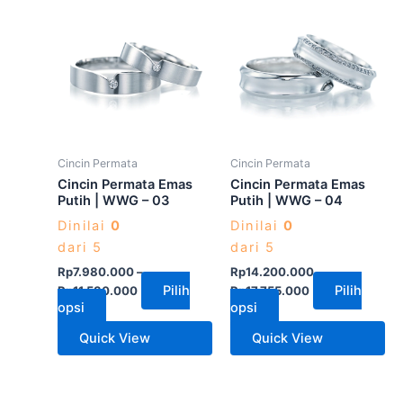
Produk
Produk
ini
ini
memiliki
memiliki
beberapa
beberapa
varian.
varian.
Pilihan
Pilihan
ini
ini
dapat
dapat
Cincin Permata
Cincin Permata
diambil
diambil
Cincin Permata Emas
Cincin Permata Emas
di
di
Putih | WWG – 03
Putih | WWG – 04
halaman
halaman
Dinilai
0
Dinilai
0
produk
produk
dari 5
dari 5
Rp
7.980.000
–
Rp
14.200.000
–
Pilih
Pilih
Rp
11.530.000
Rp
17.755.000
opsi
opsi
Quick View
Quick View