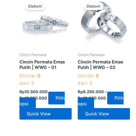
Produk
Produk
Diskon!
Diskon!
ini
ini
memiliki
memiliki
beberapa
beberapa
varian.
varian.
Pilihan
Pilihan
ini
ini
dapat
dapat
Cincin Permata
Cincin Permata
diambil
diambil
Cincin Permata Emas
Cincin Permata Emas
di
di
Putih | WWG – 01
Putih | WWG – 02
halaman
halaman
Dinilai
0
Dinilai
0
produk
produk
dari 5
dari 5
Rp
10.500.000
–
Rp
9.250.000
–
Pilih
Pilih
Rp
15.250.000
Rp
13.850.000
opsi
opsi
Quick View
Quick View