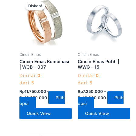
Diskon!
ini
ini
memiliki
memiliki
beberapa
beberapa
varian.
varian.
Pilihan
Pilihan
ini
ini
dapat
dapat
Cincin Emas
Cincin Emas
diambil
diambil
Cincin Emas Kombinasi
Cincin Emas Putih |
di
di
| WCB – 007
WWG – 15
halaman
halaman
Dinilai
0
Dinilai
0
produk
produk
dari 5
dari 5
Rp
11.750.000
–
Rp
7.250.000
–
Pilih
Pilih
Rp
12.250.000
Rp
12.000.000
opsi
opsi
Quick View
Quick View
Produk
Produk