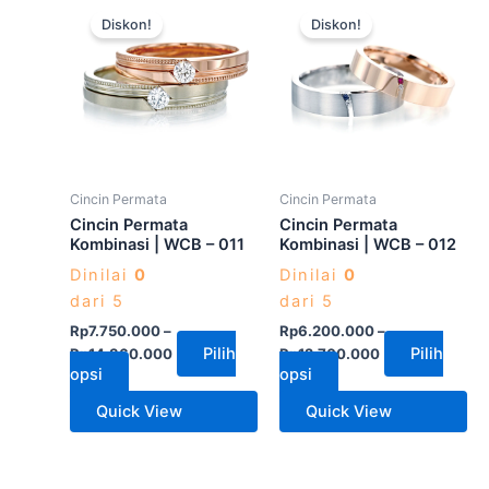
Produk
Produk
Diskon!
Diskon!
ini
ini
memiliki
memiliki
beberapa
beberapa
varian.
varian.
Pilihan
Pilihan
ini
ini
dapat
dapat
Cincin Permata
Cincin Permata
diambil
diambil
Cincin Permata
Cincin Permata
di
di
Kombinasi | WCB – 011
Kombinasi | WCB – 012
halaman
halaman
Dinilai
0
Dinilai
0
produk
produk
dari 5
dari 5
Rp
7.750.000
–
Rp
6.200.000
–
Pilih
Pilih
Rp
14.360.000
Rp
12.700.000
opsi
opsi
Quick View
Quick View