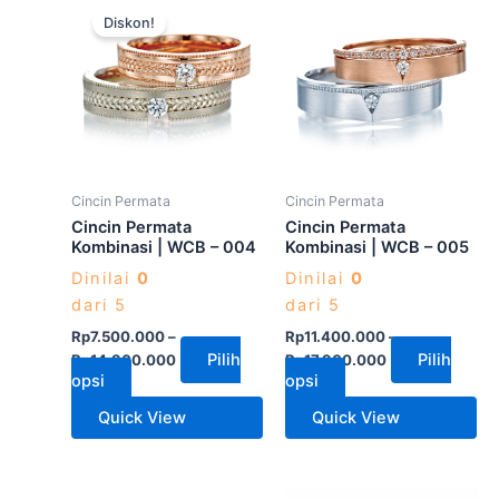
Produk
Produk
Diskon!
ini
ini
memiliki
memiliki
beberapa
beberapa
varian.
varian.
Pilihan
Pilihan
ini
ini
dapat
dapat
Cincin Permata
Cincin Permata
diambil
diambil
Cincin Permata
Cincin Permata
di
di
Kombinasi | WCB – 004
Kombinasi | WCB – 005
halaman
halaman
Dinilai
0
Dinilai
0
produk
produk
dari 5
dari 5
Rp
7.500.000
–
Rp
11.400.000
–
Pilih
Pilih
Rp
14.300.000
Rp
17.900.000
opsi
opsi
Quick View
Quick View