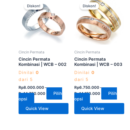
Diskon!
Diskon!
ini
ini
memiliki
memiliki
beberapa
beberapa
varian.
varian.
Pilihan
Pilihan
ini
ini
dapat
dapat
Cincin Permata
Cincin Permata
diambil
diambil
Cincin Permata
Cincin Permata
di
di
Kombinasi | WCB – 002
Kombinasi | WCB – 003
halaman
halaman
Dinilai
0
Dinilai
0
produk
produk
dari 5
dari 5
Rp
8.000.000
–
Rp
6.750.000
–
Pilih
Pilih
Rp
14.750.000
Rp
14.150.000
opsi
opsi
Quick View
Quick View