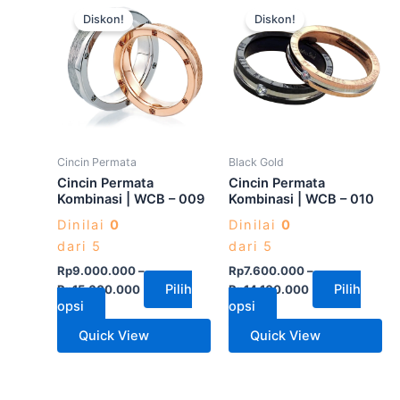
Produk
Produk
Diskon!
Diskon!
ini
ini
memiliki
memiliki
beberapa
beberapa
varian.
varian.
Pilihan
Pilihan
ini
ini
dapat
dapat
Cincin Permata
Black Gold
diambil
diambil
Cincin Permata
Cincin Permata
di
di
Kombinasi | WCB – 009
Kombinasi | WCB – 010
halaman
halaman
Dinilai
0
Dinilai
0
produk
produk
dari 5
dari 5
Rp
9.000.000
–
Rp
7.600.000
–
Pilih
Pilih
Rp
15.600.000
Rp
14.100.000
opsi
opsi
Quick View
Quick View