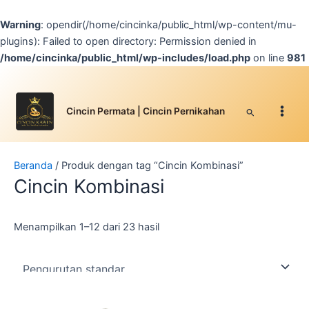
Lewati
ke
Warning
: opendir(/home/cincinka/public_html/wp-content/mu-
konten
plugins): Failed to open directory: Permission denied in
/home/cincinka/public_html/wp-includes/load.php
on line
981
Facebook
Instagram
YouTube
WhatsApp
Google
TikTok
Main
Men
Cari
Cincin Permata | Cincin Pernikahan
Beranda
/ Produk dengan tag “Cincin Kombinasi”
Cincin Kombinasi
Menampilkan 1–12 dari 23 hasil
Produk
Produk