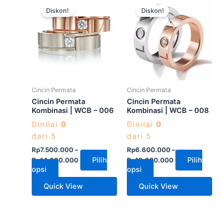
Produk
Produk
Diskon!
Diskon!
ini
ini
memiliki
memiliki
beberapa
beberapa
varian.
varian.
Pilihan
Pilihan
ini
ini
dapat
dapat
Cincin Permata
Cincin Permata
diambil
diambil
Cincin Permata
Cincin Permata
di
di
Kombinasi | WCB – 006
Kombinasi | WCB – 008
halaman
halaman
Dinilai
0
Dinilai
0
produk
produk
dari 5
dari 5
Rp
7.500.000
–
Rp
6.600.000
–
Pilih
Pilih
Rp
14.000.000
Rp
13.000.000
opsi
opsi
Quick View
Quick View