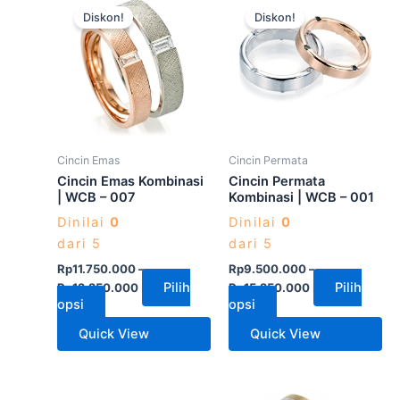
Diskon!
Diskon!
ini
ini
memiliki
memiliki
beberapa
beberapa
varian.
varian.
Pilihan
Pilihan
ini
ini
dapat
dapat
Cincin Emas
Cincin Permata
diambil
diambil
Cincin Emas Kombinasi
Cincin Permata
di
di
| WCB – 007
Kombinasi | WCB – 001
halaman
halaman
Dinilai
0
Dinilai
0
produk
produk
dari 5
dari 5
Rp
11.750.000
–
Rp
9.500.000
–
Pilih
Pilih
Rp
12.250.000
Rp
15.250.000
opsi
opsi
Quick View
Quick View
Produk
Produk