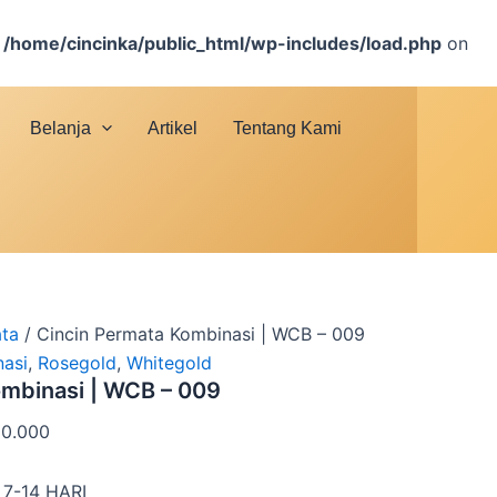
n
/home/cincinka/public_html/wp-includes/load.php
on
Belanja
Artikel
Tentang Kami
ata
/ Cincin Permata Kombinasi | WCB – 009
asi
,
Rosegold
,
Whitegold
ombinasi | WCB – 009
00.000
7-14 HARI