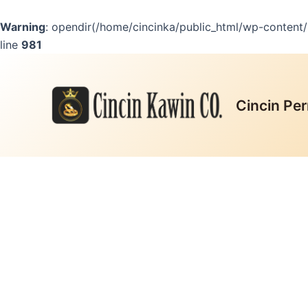
Lewati
ke
Warning
: opendir(/home/cincinka/public_html/wp-content/m
konten
line
981
Diskon!
Cincin Per