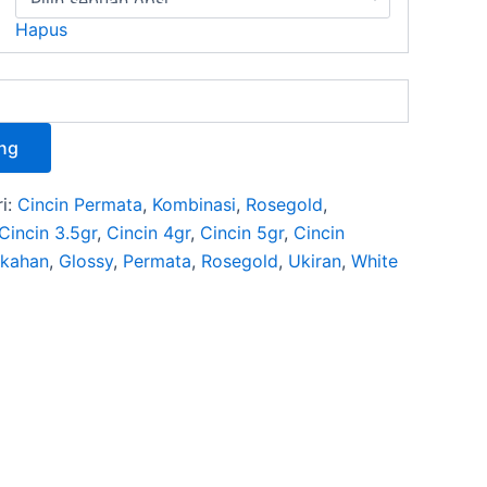
Hapus
ng
i:
Cincin Permata
,
Kombinasi
,
Rosegold
,
Cincin 3.5gr
,
Cincin 4gr
,
Cincin 5gr
,
Cincin
ikahan
,
Glossy
,
Permata
,
Rosegold
,
Ukiran
,
White