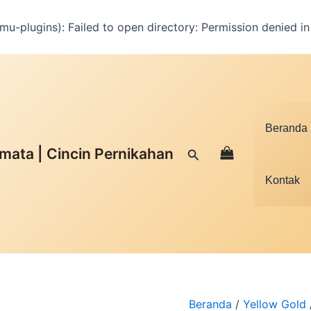
u-plugins): Failed to open directory: Permission denied i
Facebook
Instagram
YouTube
WhatsApp
Google
TikTok
Kuantitas
Cincin
Permata
Kombinasi
|
Beranda
WCB
-
mata | Cincin Pernikahan
Cari
004
Kontak
Beranda
/
Yellow Gold