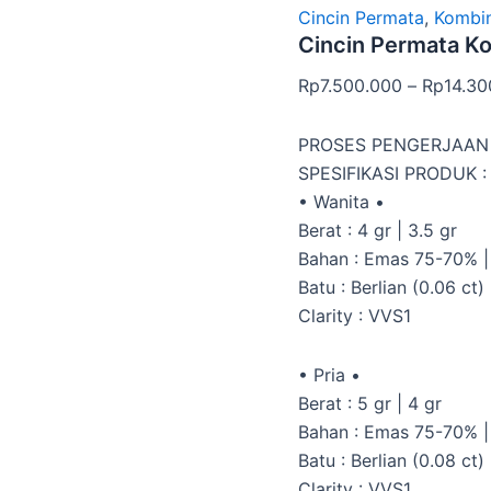
Cincin Permata
,
Kombin
Cincin Permata K
Rp
7.500.000
–
Rp
14.30
PROSES PENGERJAAN 
SPESIFIKASI PRODUK :
• Wanita •
Berat : 4 gr | 3.5 gr
Bahan : Emas 75-70% 
Batu : Berlian (0.06 ct)
Clarity : VVS1
• Pria •
Berat : 5 gr | 4 gr
Bahan : Emas 75-70% 
Batu : Berlian (0.08 ct)
Clarity : VVS1