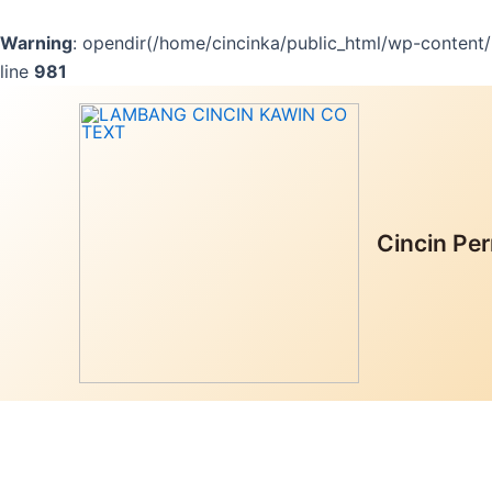
Lewati
ke
Warning
: opendir(/home/cincinka/public_html/wp-content/m
konten
line
981
Diskon!
Cincin Per