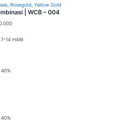
asi
,
Rosegold
,
Yellow Gold
ombinasi | WCB – 004
0.000
7-14 HARI
| 40%
| 40%