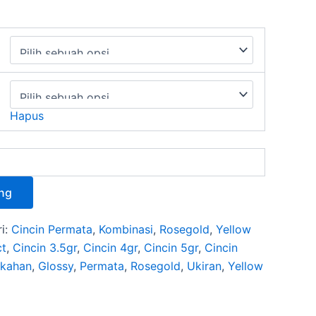
Hapus
ng
i:
Cincin Permata
,
Kombinasi
,
Rosegold
,
Yellow
ct
,
Cincin 3.5gr
,
Cincin 4gr
,
Cincin 5gr
,
Cincin
ikahan
,
Glossy
,
Permata
,
Rosegold
,
Ukiran
,
Yellow