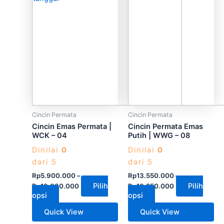
varian.
varian.
Pilihan
Pilihan
ini
ini
dapat
dapat
diambil
diambil
di
di
halaman
halaman
produk
produk
Cincin Permata
Cincin Permata
Cincin Emas Permata |
Cincin Permata Emas
WCK – 04
Putih | WWG – 08
Dinilai
0
Dinilai
0
dari 5
dari 5
Rp
5.900.000
–
Rp
13.550.000
–
Pilih
Pilih
Rp
13.080.000
Rp
18.250.000
opsi
opsi
Quick View
Quick View