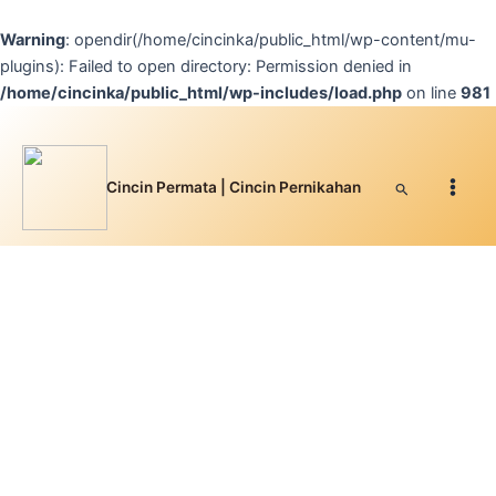
Lewati
ke
Warning
: opendir(/home/cincinka/public_html/wp-content/mu-
konten
plugins): Failed to open directory: Permission denied in
/home/cincinka/public_html/wp-includes/load.php
on line
981
Facebook
Instagram
YouTube
WhatsApp
Google
TikTok
Kuantitas
Main
Cincin
Permata
Men
Solitaire
Cari
Cincin Permata | Cincin Pernikahan
|
WCS
-
07