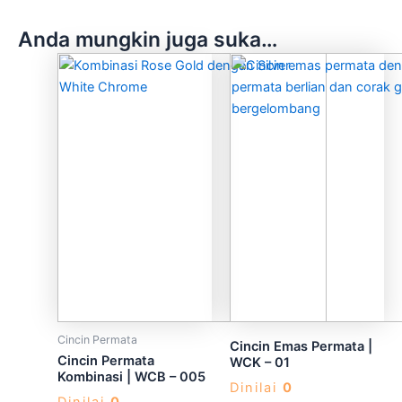
Anda mungkin juga suka…
Produk
ini
memiliki
beberapa
varian.
Pilihan
ini
dapat
diambil
di
halaman
produk
Cincin Permata
Cincin Emas Permata |
Cincin Permata
WCK – 01
Kombinasi | WCB – 005
Dinilai
0
Dinilai
0