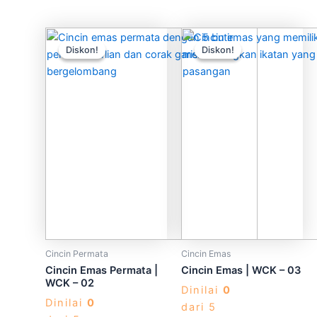
Produk
Produk
Diskon!
Diskon!
Diskon!
Diskon!
ini
ini
memiliki
memiliki
beberapa
beberapa
varian.
varian.
Pilihan
Pilihan
ini
ini
dapat
dapat
diambil
diambil
di
di
halaman
halaman
produk
produk
Cincin Permata
Cincin Emas
Cincin Emas Permata |
Cincin Emas | WCK – 03
WCK – 02
Dinilai
0
Dinilai
0
dari 5