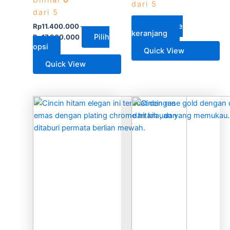
dari 5
dari 5
Rp
13.400.000
Tambah ke
Rp
11.400.000
–
keranjang
Pilih
Rp
17.900.000
opsi
Quick View
Quick View