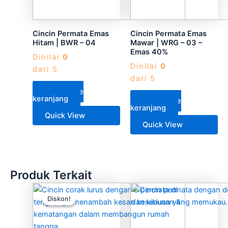
Cincin Permata Emas
Cincin Permata Emas
Hitam | BWR – 04
Mawar | WRG – 03 –
Emas 40%
Dinilai
0
Dinilai
0
dari 5
dari 5
Rp
15.050.000
Tambah ke
Rp
10.300.000
keranjang
Tambah ke
keranjang
Quick View
Quick View
Produk Terkait
Produk
Produk
Diskon!
Diskon!
ini
ini
memiliki
memiliki
beberapa
beberapa